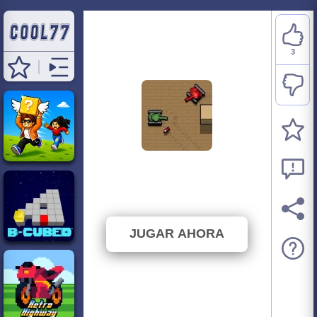
3
Small Tank
⭐ 60% (5 Votos)
JUGAR AHORA