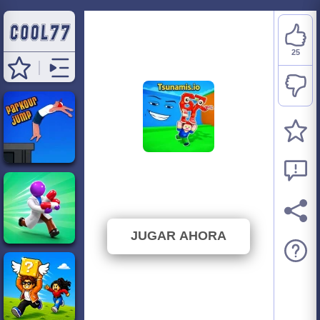
25
Tsunamis io
⭐ 86.21% (29 Votos)
JUGAR AHORA