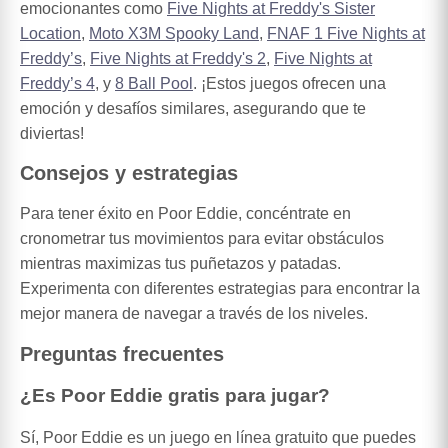
emocionantes como
Five Nights at Freddy's Sister
Location
,
Moto X3M Spooky Land
,
FNAF 1 Five Nights at
Freddy’s
,
Five Nights at Freddy's 2
,
Five Nights at
Freddy’s 4
, y
8 Ball Pool
. ¡Estos juegos ofrecen una
emoción y desafíos similares, asegurando que te
diviertas!
Consejos y estrategias
Para tener éxito en Poor Eddie, concéntrate en
cronometrar tus movimientos para evitar obstáculos
mientras maximizas tus puñetazos y patadas.
Experimenta con diferentes estrategias para encontrar la
mejor manera de navegar a través de los niveles.
Preguntas frecuentes
¿Es Poor Eddie gratis para jugar?
Sí, Poor Eddie es un juego en línea gratuito que puedes