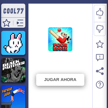
12
Poor Eddie
⭐ 63.16% (19 Votos)
JUGAR AHORA