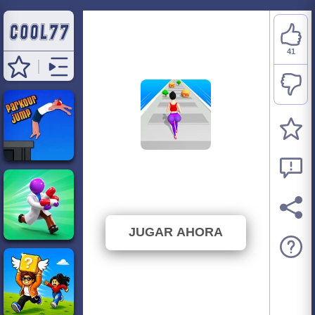
41
Twerk Race 3D
⭐ 83.67% (49 Votos)
JUGAR AHORA