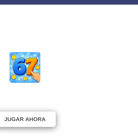
67 Clicker Tap Tap
⭐ 91.67% (12 Votos)
JUGAR AHORA