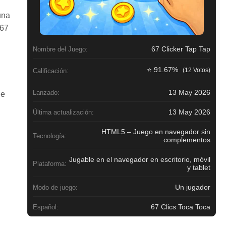
una
 67
67 Clicker Tap Tap
Nombre del Juego:
⭐ 91.67%
(12 Votos)
Calificación:
13 May 2026
Lanzado:
de
13 May 2026
Última actualización:
HTML5 – Juego en navegador sin
Tecnología:
complementos
Jugable en el navegador en escritorio, móvil
Plataforma:
y tablet
Un jugador
Modo de juego:
67 Clics Toca Toca
Español: