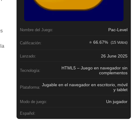
Pac-Level
Nombre del Juego:
os
⭐ 66.67%
(15 Votos)
Calificación:
la
26 June 2025
Lanzado:
HTML5 – Juego en navegador sin
Tecnología:
complementos
Jugable en el navegador en escritorio, móvil
Plataforma:
y tablet
Un jugador
Modo de juego:
Español: