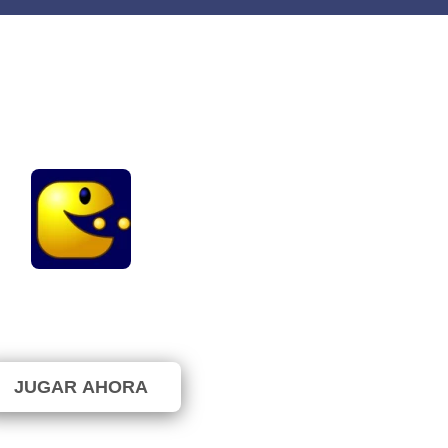
Pac-Level
⭐ 66.67% (15 Votos)
JUGAR AHORA