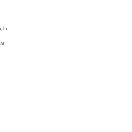
, lo
tar