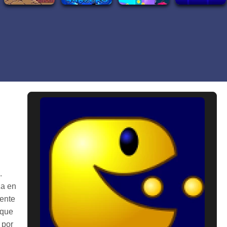
.
za en
mente
 que
 por