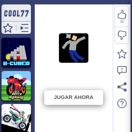
11
Mutilate a Doll 2
⭐ 84.62% (13 Votos)
JUGAR AHORA