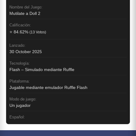
Nombre del Juego:
Mutilate a Doll 2
Calificación:
⭐ 84.62%
(13 Votos)
Lanzado:
30 October 2025
Tecnología:
Flash – Simulado mediante Ruffle
Plataforma:
Jugable mediante emulador Ruffle Flash
Modo de juego:
Un jugador
Español: