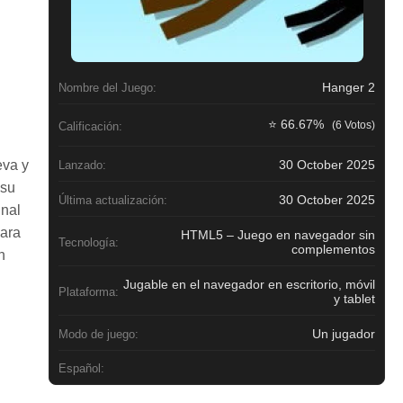
Hanger 2
Nombre del Juego:
⭐ 66.67%
(6 Votos)
Calificación:
eva y
30 October 2025
Lanzado:
 su
30 October 2025
Última actualización:
inal
para
HTML5 – Juego en navegador sin
Tecnología:
complementos
n
Jugable en el navegador en escritorio, móvil
Plataforma:
y tablet
Un jugador
Modo de juego:
Español: