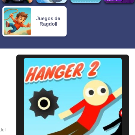
Juegos de
Ragdoll
del