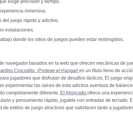
que exige precisión y tiempo.
experiencia inmersiva.
 del juego rápido y adictivo.
ni instalaciones.
abajo donde los sitios de juegos pueden estar restringidos.
os de navegador basados en la web que ofrecen mecánicas de ju
rdiro Crocodilo: ¡Protege el Hangar!
es un título lleno de acci
ara jugadores que disfrutan de desafíos tácticos. El juego origi
n experimentar las raíces de esta adictiva aventura de balanc
ilo completamente diferente,
El Ahorcado
ofrece una experienc
ario y pensamiento rápido, jugable con entradas de teclado. E
de estilos de juego atractivos que satisfacen tanto a jugadore