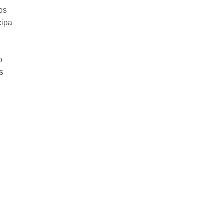
os
cipa
o
s