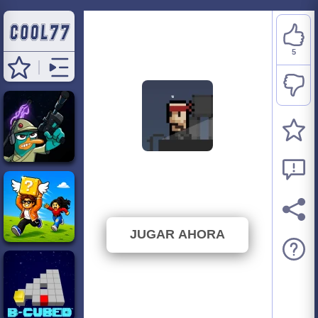
5
Agent Pyxel
⭐ 83.33% (6 Votos)
JUGAR AHORA