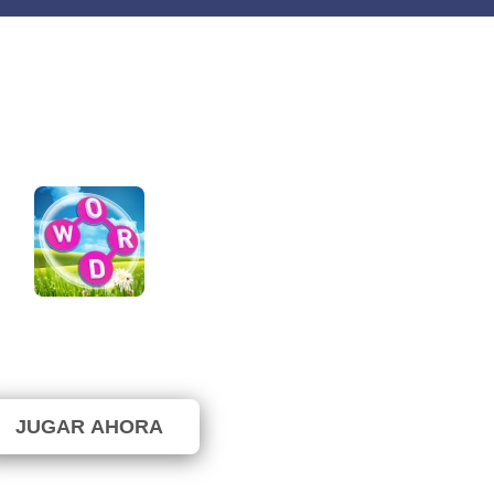
Word City Crossed
⭐ 100% (3 Votos)
JUGAR AHORA