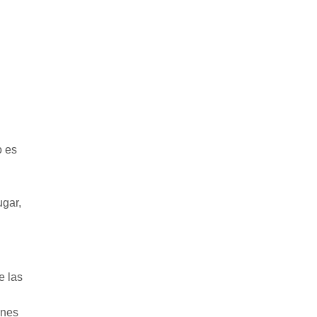
o es
ugar,
e las
ones