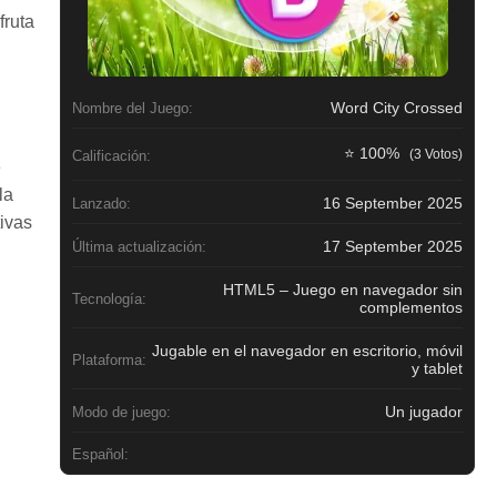
fruta
Word City Crossed
Nombre del Juego:
⭐ 100%
(3 Votos)
Calificación:
e
la
16 September 2025
Lanzado:
ivas
17 September 2025
Última actualización:
HTML5 – Juego en navegador sin
Tecnología:
complementos
Jugable en el navegador en escritorio, móvil
Plataforma:
y tablet
Un jugador
Modo de juego:
Español: