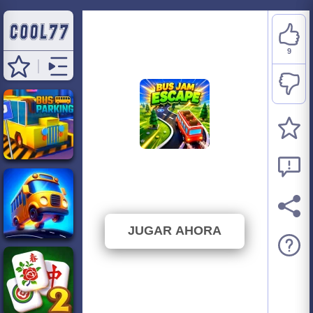
9
Bus Jam Escape
⭐ 90% (10 Votos)
JUGAR AHORA