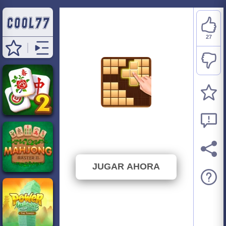
27
Wood Block 3D
⭐ 81.82% (33 Votos)
JUGAR AHORA