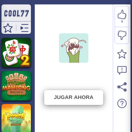
9
Where Is My Cat
⭐ 100% (9 Votos)
JUGAR AHORA