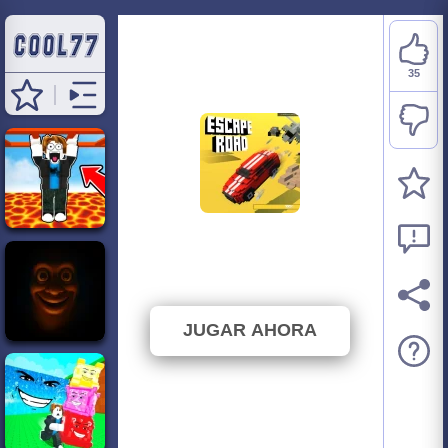
35
Escape Road Game
⭐ 87.5% (40 Votos)
JUGAR AHORA