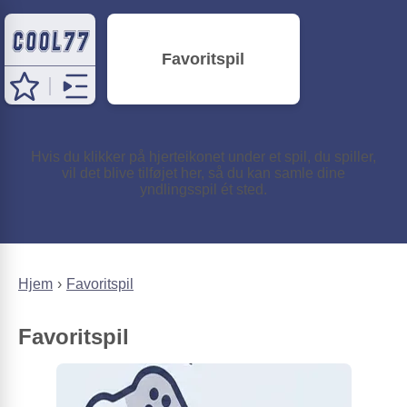
Favoritspil
Hvis du klikker på hjerteikonet under et spil, du spiller,
vil det blive tilføjet her, så du kan samle dine
yndlingsspil ét sted.
Hjem
Favoritspil
Favoritspil