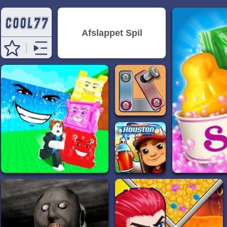
Afslappet Spil