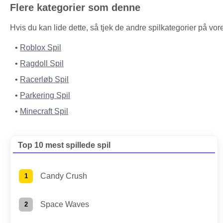
Flere kategorier som denne
Hvis du kan lide dette, så tjek de andre spilkategorier på vore
Roblox Spil
Ragdoll Spil
Racerløb Spil
Parkering Spil
Minecraft Spil
Top 10 mest spillede spil
Candy Crush
Space Waves