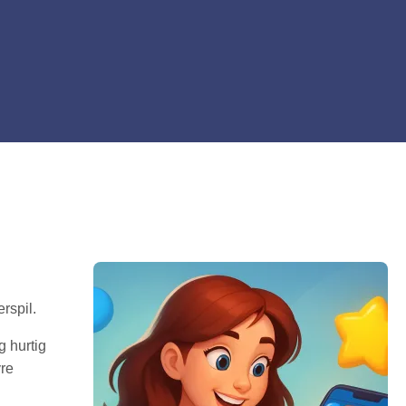
rspil.
g hurtig
yre