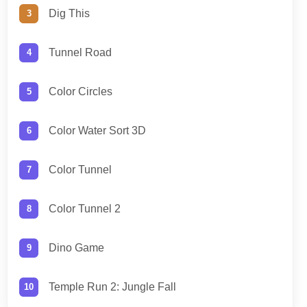
Dig This
Tunnel Road
Color Circles
Color Water Sort 3D
Color Tunnel
Color Tunnel 2
Dino Game
Temple Run 2: Jungle Fall