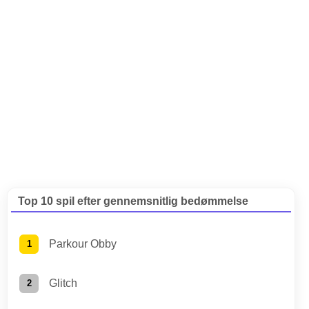
Top 10 spil efter gennemsnitlig bedømmelse
Parkour Obby
Glitch