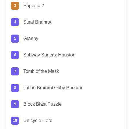
Paper.io 2
Steal Brainrot
Granny
Subway Surfers: Houston
Tomb of the Mask
Italian Brainrot Obby Parkour
Block Blast Puzzle
Unicycle Hero