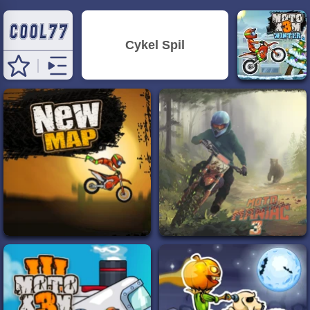
Cykel Spil