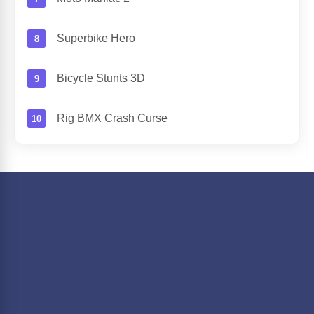
Superbike Hero
Bicycle Stunts 3D
Rig BMX Crash Curse