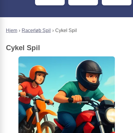
Hjem
Racerløb Spil
Cykel Spil
Cykel Spil