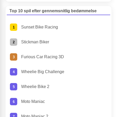
Top 10 spil efter gennemsnitlig bedømmelse
Sunset Bike Racing
Stickman Biker
Furious Car Racing 3D
Wheelie Big Challenge
Wheelie Bike 2
Moto Maniac
Moto Maniac 2