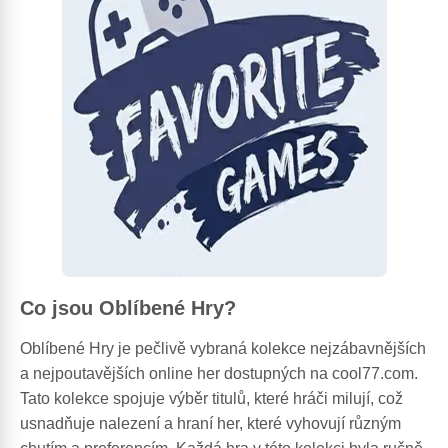
Co jsou Oblíbené Hry?
Oblíbené Hry je pečlivě vybraná kolekce nejzábavnějších
a nejpoutavějších online her dostupných na cool77.com.
Tato kolekce spojuje výběr titulů, které hráči milují, což
usnadňuje nalezení a hraní her, které vyhovují různým