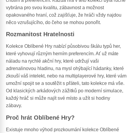
chutím a preferencím. Každá hra v této kolekci byla ručně
vybrána pro svou kvalitu, zábavnost a možnost
opakovaného hraní, což zajišťuje, že hráči vždy najdou
něco vzrušujícího, do čeho se mohou ponořit.
Rozmanitost Hratelnosti
Kolekce Oblíbené Hry nabízí působivou škálu typů her,
které vyhovují různým herním preferencím. Ať už máte
náladu na rychlé akční hry, které udržují vaši
adrenalinovou hladinu, na mysl ohýbající hádanky, které
zkouší váš intelekt, nebo na multiplayerové hry, které vám
umožní spojit se a soutěžit s přáteli, tato kolekce má vše.
Od klasických arkádových zážitků po moderní simulace,
každý hráč si může najít své místo a užít si hodiny
zábavy.
Proč hrát Oblíbené Hry?
Existuje mnoho výhod prozkoumání kolekce Oblíbené