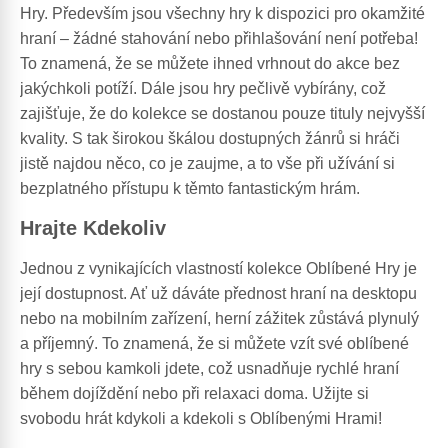
Hry. Především jsou všechny hry k dispozici pro okamžité
hraní – žádné stahování nebo přihlašování není potřeba!
To znamená, že se můžete ihned vrhnout do akce bez
jakýchkoli potíží. Dále jsou hry pečlivě vybírány, což
zajišťuje, že do kolekce se dostanou pouze tituly nejvyšší
kvality. S tak širokou škálou dostupných žánrů si hráči
jistě najdou něco, co je zaujme, a to vše při užívání si
bezplatného přístupu k těmto fantastickým hrám.
Hrajte Kdekoliv
Jednou z vynikajících vlastností kolekce Oblíbené Hry je
její dostupnost. Ať už dáváte přednost hraní na desktopu
nebo na mobilním zařízení, herní zážitek zůstává plynulý
a příjemný. To znamená, že si můžete vzít své oblíbené
hry s sebou kamkoli jdete, což usnadňuje rychlé hraní
během dojíždění nebo při relaxaci doma. Užijte si
svobodu hrát kdykoli a kdekoli s Oblíbenými Hrami!