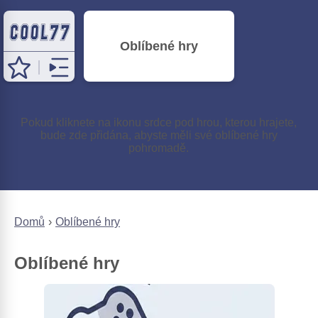
Oblíbené hry
Pokud kliknete na ikonu srdce pod hrou, kterou hrajete,
bude zde přidána, abyste měli své oblíbené hry
pohromadě.
Domů
Oblíbené hry
Oblíbené hry