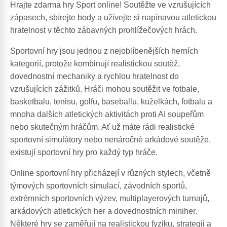
Hrajte zdarma hry Sport online! Soutěžte ve vzrušujících
zápasech, sbírejte body a užívejte si napínavou atletickou
hratelnost v těchto zábavných prohlížečových hrách.
Sportovní hry jsou jednou z nejoblíbenějších herních
kategorií, protože kombinují realistickou soutěž,
dovednostní mechaniky a rychlou hratelnost do
vzrušujících zážitků. Hráči mohou soutěžit ve fotbale,
basketbalu, tenisu, golfu, baseballu, kuželkách, fotbalu a
mnoha dalších atletických aktivitách proti AI soupeřům
nebo skutečným hráčům. Ať už máte rádi realistické
sportovní simulátory nebo nenáročné arkádové soutěže,
existují sportovní hry pro každý typ hráče.
Online sportovní hry přicházejí v různých stylech, včetně
týmových sportovních simulací, závodních sportů,
extrémních sportovních výzev, multiplayerových turnajů,
arkádových atletických her a dovednostních miniher.
Některé hry se zaměřují na realistickou fyziku, strategii a