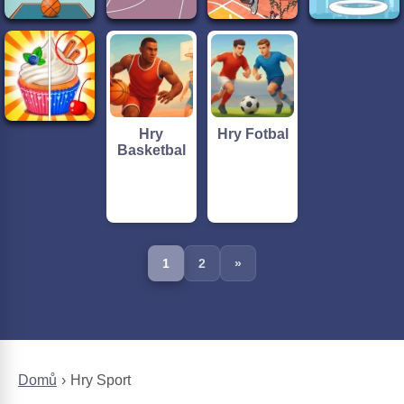
Hry
Hry Fotbal
Basketbal
1
2
»
Domů
Hry Sport