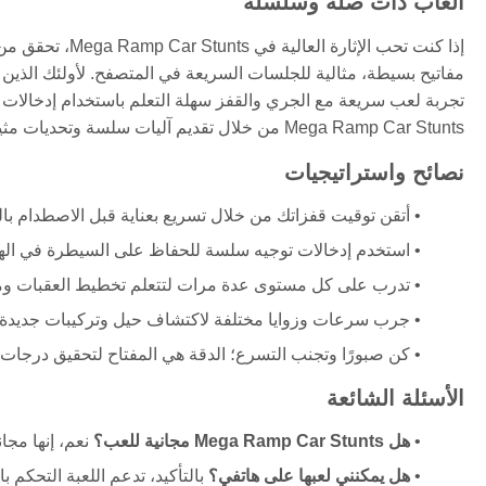
ألعاب ذات صلة وسلسلة
إذا كنت تحب الإثارة العالية في Mega Ramp Car Stunts، تحقق من
مفاتيح بسيطة، مثالية للجلسات السريعة في المتصفح. لأولئك الذين 
تجربة لعب سريعة مع الجري والقفز سهلة التعلم باستخدام إدخالات لو
Mega Ramp Car Stunts من خلال تقديم آليات سلسة وتحديات مثيرة في شكل ويب.
نصائح واستراتيجيات
أتقن توقيت قفزاتك من خلال تسريع بعناية قبل الاصطدام بال
استخدم إدخالات توجيه سلسة للحفاظ على السيطرة في الهو
تدرب على كل مستوى عدة مرات لتتعلم تخطيط العقبات ومس
جرب سرعات وزوايا مختلفة لاكتشاف حيل وتركيبات جديدة.
كن صبورًا وتجنب التسرع؛ الدقة هي المفتاح لتحقيق درجات 
الأسئلة الشائعة
هل Mega Ramp Car Stunts مجانية للعب؟
نعم، إنها مجان
هل يمكنني لعبها على هاتفي؟
بالتأكيد، تدعم اللعبة التحكم 