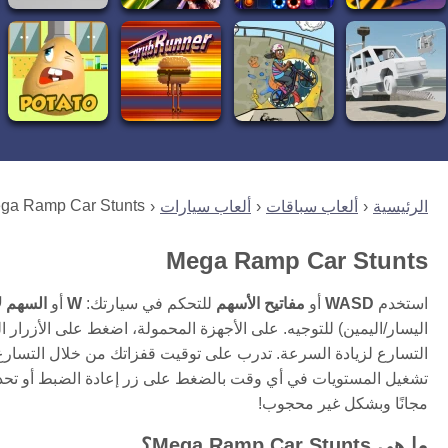
ga Ramp Car Stunts
الرئيسية
ألعاب سباقات
ألعاب سيارات
Mega Ramp Car Stunts
استخدم
WASD
أو
مفاتيح الأسهم
للتحكم في سيارتك:
W
أو
السهم ل
اليسار/اليمين) للتوجيه. على الأجهزة المحمولة، اضغط على الأزرار
التسارع لزيادة السرعة. تدرب على توقيت قفزاتك من خلال التسارع ق
تشغيل المستويات في أي وقت بالضغط على زر إعادة الضبط أو تحدي
مجانًا وبشكل غير محجوب!
ما هي Mega Ramp Car Stunts؟