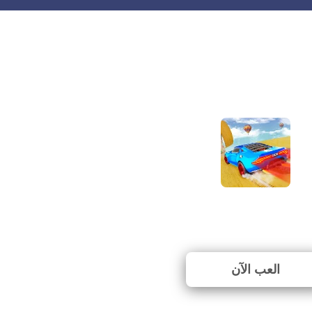
Mega Ramp Car Stu
⭐ 64.71% (17 الأصوات)
العب الآن