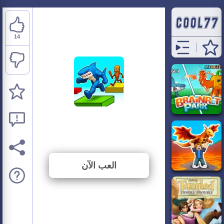
14
Brainrot Mega Parkour
⭐ 63.64% (22 الأصوات)
العب الآن