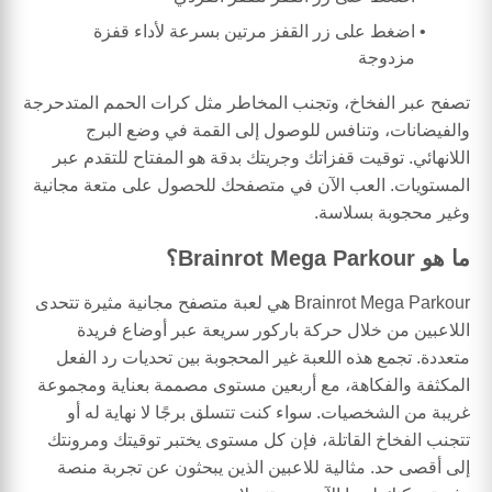
اضغط على زر القفز مرتين بسرعة لأداء قفزة
مزدوجة
تصفح عبر الفخاخ، وتجنب المخاطر مثل كرات الحمم المتدحرجة
والفيضانات، وتنافس للوصول إلى القمة في وضع البرج
اللانهائي. توقيت قفزاتك وجريتك بدقة هو المفتاح للتقدم عبر
المستويات. العب الآن في متصفحك للحصول على متعة مجانية
وغير محجوبة بسلاسة.
ما هو Brainrot Mega Parkour؟
Brainrot Mega Parkour هي لعبة متصفح مجانية مثيرة تتحدى
اللاعبين من خلال حركة باركور سريعة عبر أوضاع فريدة
متعددة. تجمع هذه اللعبة غير المحجوبة بين تحديات رد الفعل
المكثفة والفكاهة، مع أربعين مستوى مصممة بعناية ومجموعة
غريبة من الشخصيات. سواء كنت تتسلق برجًا لا نهاية له أو
تتجنب الفخاخ القاتلة، فإن كل مستوى يختبر توقيتك ومرونتك
إلى أقصى حد. مثالية للاعبين الذين يبحثون عن تجربة منصة