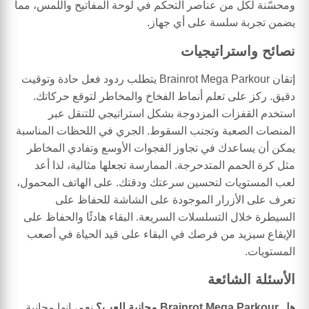
ومحسّنة لكل من عناصر التحكم في لوحة المفاتيح واللمس، مما
يضمن تجربة سلسة على أي جهاز.
نصائح واستراتيجيات
إتقان Brainrot Mega Parkour يتطلب ردود فعل حادة وتوقيت
دقيق. ركز على تعلم أنماط الفخاخ والمخاطر لتوقع حركاتك.
استخدم القفزات المزدوجة بشكل استراتيجي للتنقل عبر
المنصات الصعبة وتجنب السقوط. الجري في اللحظات المناسبة
يمكن أن يساعدك في تجاوز الفجوات الأوسع وتفادي المخاطر
مثل كرة الحمم المتدحرجة. الممارسة تجعلها مثالية، لذا أعد
لعب المستويات لتحسين سرعتك ودقتك. على الهاتف المحمول،
تعرف على الأزرار الموجودة على الشاشة للحفاظ على
السيطرة خلال التسلسلات السريعة. البقاء هادئًا والحفاظ على
الإيقاع سيزيد من فرصك في البقاء على قيد الحياة في أصعب
المستويات.
الأسئلة الشائعة
هل Brainrot Mega Parkour مجانية للعب؟
نعم، إنها مجانية