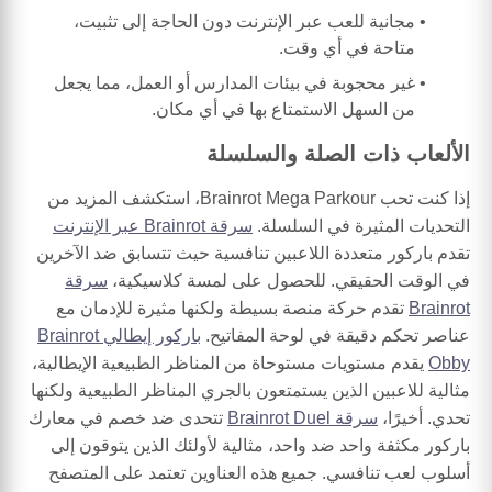
مجانية للعب عبر الإنترنت دون الحاجة إلى تثبيت،
متاحة في أي وقت.
غير محجوبة في بيئات المدارس أو العمل، مما يجعل
من السهل الاستمتاع بها في أي مكان.
الألعاب ذات الصلة والسلسلة
إذا كنت تحب Brainrot Mega Parkour، استكشف المزيد من
التحديات المثيرة في السلسلة.
سرقة Brainrot عبر الإنترنت
تقدم باركور متعددة اللاعبين تنافسية حيث تتسابق ضد الآخرين
في الوقت الحقيقي. للحصول على لمسة كلاسيكية،
سرقة
Brainrot
تقدم حركة منصة بسيطة ولكنها مثيرة للإدمان مع
عناصر تحكم دقيقة في لوحة المفاتيح.
باركور إيطالي Brainrot
Obby
يقدم مستويات مستوحاة من المناظر الطبيعية الإيطالية،
مثالية للاعبين الذين يستمتعون بالجري المناظر الطبيعية ولكنها
تحدي. أخيرًا،
سرقة Brainrot Duel
تتحدى ضد خصم في معارك
باركور مكثفة واحد ضد واحد، مثالية لأولئك الذين يتوقون إلى
أسلوب لعب تنافسي. جميع هذه العناوين تعتمد على المتصفح