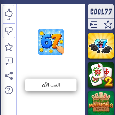
11
67 Clicker Tap Tap
⭐ 91.67% (12 الأصوات)
العب الآن