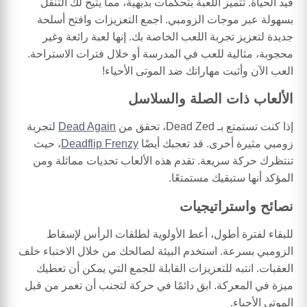
قيد الحياة. تتميز اللعبة بتحكمات بديهية، مما يتيح لك التنقل
بسهولة عبر موجات الزومبي. اجمع التعزيزات وافتح أسلحة
جديدة لتعزيز تجربة اللعب الخاصة بك. إنها لعبة رائعة وغير
محجوبة، مثالية للعب في المدرسة أو خلال فترات الاستراحة.
العب الآن وأثبت مهاراتك ضد الموتى الأحياء!
الألعاب ذات الصلة والسلاسل
إذا كنت تستمتع بـ Dead Zed، تحقق من
Dead Again
لتجربة
زومبي مثيرة أخرى. قد تعجبك أيضًا
Deadflip Frenzy
، حيث
تنتظرك حركة سريعة. تقدم هذه الألعاب تحديات مماثلة ومن
المؤكد أنها ستبقيك مستمتعًا.
نصائح واستراتيجيات
للبقاء لفترة أطول، أعط الأولوية لطلقات الرأس لإسقاط
الزومبي بسرعة. استخدم البيئة لصالحك من خلال الاختباء خلف
العقبات. انتبه للتعزيزات القابلة للجمع التي يمكن أن تعطيك
ميزة في المعركة. ابق دائمًا في حركة لتجنب أن تغمر من قبل
الموتى الأحياء.