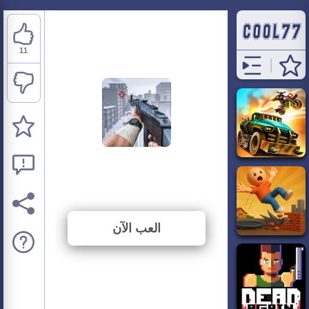
11
Dead Zed
⭐ 68.75% (16 الأصوات)
العب الآن