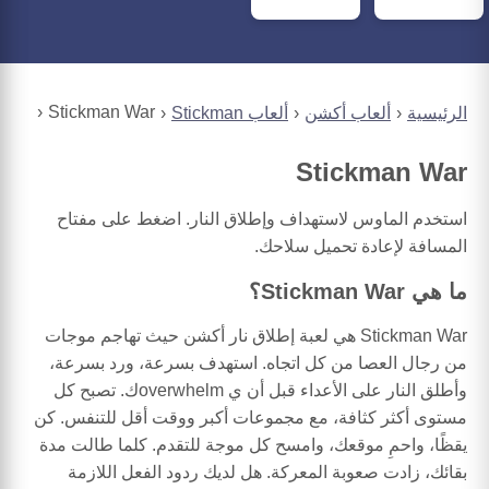
Stickman War
الرئيسية
ألعاب أكشن
ألعاب Stickman
Stickman War
استخدم الماوس لاستهداف وإطلاق النار. اضغط على مفتاح
المسافة لإعادة تحميل سلاحك.
ما هي Stickman War؟
Stickman War هي لعبة إطلاق نار أكشن حيث تهاجم موجات
من رجال العصا من كل اتجاه. استهدف بسرعة، ورد بسرعة،
وأطلق النار على الأعداء قبل أن ي overwhelmك. تصبح كل
مستوى أكثر كثافة، مع مجموعات أكبر ووقت أقل للتنفس. كن
يقظًا، واحمِ موقعك، وامسح كل موجة للتقدم. كلما طالت مدة
بقائك، زادت صعوبة المعركة. هل لديك ردود الفعل اللازمة