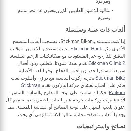
ومركزة
مثالية للاعبين العاديين الذين يبحثون عن تحدٍ ممتع
وسريع
ألعاب ذات صلة وسلسلة
إذا كنت تستمتع بـ Stickman Biker، فستحب ألعاب المتصفح
الأخرى مثل
Stickman Hook
، حيث يستخدم اللاعبون التوقيت
الدقيق للتأرجح عبر المستويات مع ميكانيكيات الزخم السلسة.
Stickman Climb 2
تقدم تحديًا عموديًا، يتطلب ردود أفعال
سريعة لتسلق الجدران وتجنب الفخاخ. توفر اللعبة الأصلية
Stickman Bike
تجربة ركوب أساسية مع توازن وأسلوب لعب
قائم على الحيل. لعشاق حركة الباركور، تقدم
Stickman
Parkour
تحكمات سلسة على لوحة المفاتيح والشاشة اللمسية
لأداء قفزات وركضات جريئة عبر البيئات الحضرية. تم تصميم كل
عنوان للعب السهل على لوحة المفاتيح أو الشاشة اللمسية، مما
يجعلها ألعاب متصفح مجانية مثالية للاستمتاع في أي وقت.
نصائح واستراتيجيات