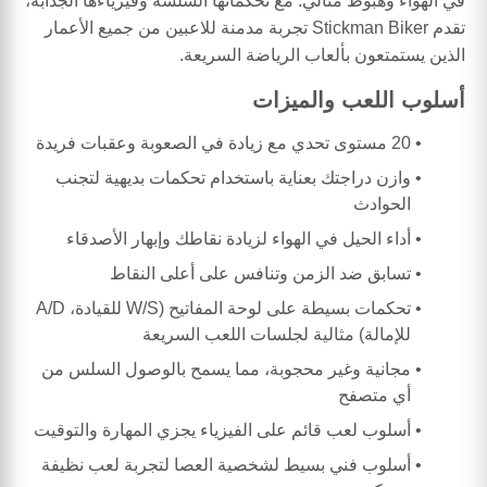
في الهواء وهبوط مثالي. مع تحكماتها السلسة وفيزياءها الجذابة،
تقدم Stickman Biker تجربة مدمنة للاعبين من جميع الأعمار
الذين يستمتعون بألعاب الرياضة السريعة.
أسلوب اللعب والميزات
20 مستوى تحدي مع زيادة في الصعوبة وعقبات فريدة
وازن دراجتك بعناية باستخدام تحكمات بديهية لتجنب
الحوادث
أداء الحيل في الهواء لزيادة نقاطك وإبهار الأصدقاء
تسابق ضد الزمن وتنافس على أعلى النقاط
تحكمات بسيطة على لوحة المفاتيح (W/S للقيادة، A/D
للإمالة) مثالية لجلسات اللعب السريعة
مجانية وغير محجوبة، مما يسمح بالوصول السلس من
أي متصفح
أسلوب لعب قائم على الفيزياء يجزي المهارة والتوقيت
أسلوب فني بسيط لشخصية العصا لتجربة لعب نظيفة