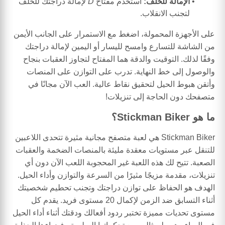
الإمالة للخلف:
استخدم مفتاح
D
لإمالة دراجتك للخلف
لتجنب الانقلاب.
على الأجهزة المحمولة، اضغط مع الاستمرار على الجانب الأيمن
من الشاشة للتسارع وامسح لليسار أو اليمين لإمالة دراجتك
وفقًا لذلك. التوقيت والدقة هما المفتاح لتجاوز العقبات بنجاح
والوصول إلى خط النهاية. تدرب على التوازن على المنصات
وأتقن هبوط الحيل لتحقيق نقاط عالية. العب الآن مجانًا في
متصفحك دون الحاجة إلى تنزيلات!
ما هو Stickman Biker؟
Stickman Biker هي لعبة متصفح مجانية مثيرة تتحدى اللاعبين
للتنقل عبر مستويات معقدة مليئة بالمنصات الضخمة والعقبات
الصعبة. تتيح لك هذه اللعبة غير المحجوبة اللعب الآن دون أي
تنزيلات، مقدمة مزيجًا مثيرًا من السرعة والتوازن وأداء الحيل.
الهدف هو الحفاظ على توازن دراجتك وتجنب تحطيم شخصيتك
أثناء التسابق ضد الزمن لإكمال 20 مستوى فريد. يقدم كل
مستوى تحديات مميزة تختبر ردود أفعالك ودقتك أثناء أداء الحيل