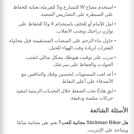
استخدم مفتاح W للتسارع وS للفرملة بعناية للحفاظ
على السيطرة على التضاريس الصعبة.
امِل للأمام أو للخلف باستخدام A وD للحفاظ على
توازن دراجتك وتجنب الانقلاب.
حاول بناء الزخم على المنصات المستقيمة قبل محاولة
القفزات لزيادة وقت الهواء للحيل.
تدرب على توقيت هبوطك بشكل مثالي لتجنب
الحوادث والحفاظ على سرعتك.
أعد لعب المستويات لتحسين وقتك والتنافس مع
الأصدقاء على أعلى النقاط.
ابق هادئًا تحت الضغط خلال التحديات الزمنية لتنفيذ
حركات سلسة ودقيقة.
الأسئلة الشائعة
هل Stickman Biker مجانية للعب؟
نعم، هي مجانية تمامًا
ومتاحة على الإنترنت.