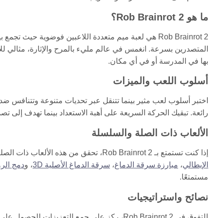
ما هو Rob Brainrot 2؟
Rob Brainrot 2 هي لعبة ميم متعددة اللاعبين فوضوية حيث 
المتصدرين بسرعة. انغمس في عالم مليء بالمرح والإثارة، مثالي للاع
بها في المدرسة أو في أي مكان.
أسلوب اللعب والميزات
اختبر أسلوب لعب مثير بينما تتنقل عبر تحديات متنوعة وتتنافس ض
رائعة. تبقيك الحركة السريعة على أهبة الاستعداد بينما تهدف إلى تص
الألعاب ذات الصلة والسلسلة
إذا كنت تستمتع بـ Rob Brainrot 2، تحقق من هذه الألعاب ذات الصلة لمزيد من المرح:
الإيطالي
،
مبارزة سرقة الدماغ
،
سرقة الدماغ الأصلية 3D
، و
دمج الرو
مستمتعًا.
نصائح واستراتيجيات
للتفوق في Rob Brainrot 2، ركز على جمع التعزي