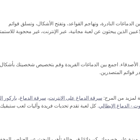
تجمع بين الدماغات النادرة، وتهاجم القواعد، وتفتح الأشكال، وتسلق قوائم
بين الذين يبحثون عن لعبة مجانية، عبر الإنترنت، غير محجوبة للاستمت
د الأصدقاء. اجمع بين الدماغات الفريدة وقم بتخصيص شخصيتك بأشكال
در قوائم المتصدرين.
سرقة الدماغ على الإنترنت
،
سرقة الدماغ
،
باركور ال
ت - الدماغ الإيطالي
. كل لعبة تقدم تحديات فريدة وآليات لعب ستبقيك
زات للحصول على ميزة على خصومك. كن دائمًا في حالة تأهب للبحث عن العناصر المخف