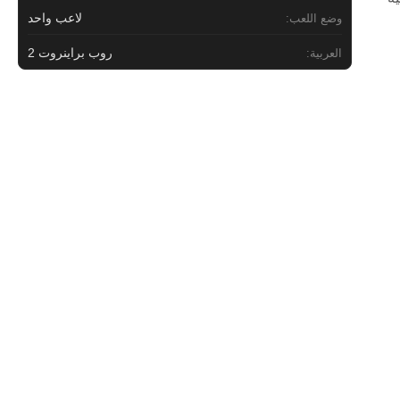
لاعب واحد
وضع اللعب:
روب براينروت 2
العربية: