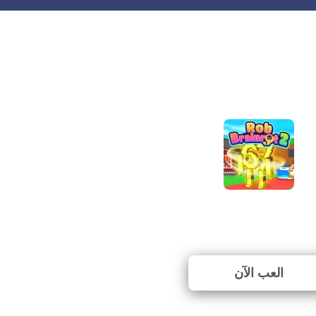
Rob Brainrot 2
⭐ 94.74% (19 الأصوات)
العب الآن