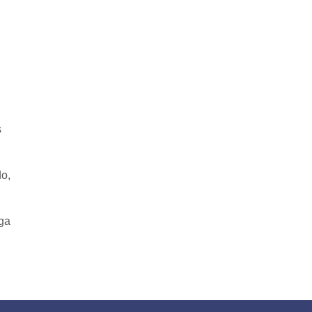
s
o,
rga