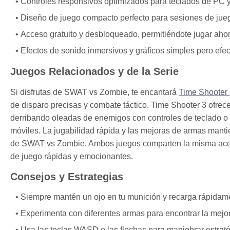
Controles responsivos optimizados para teclados de PC y 
Diseño de juego compacto perfecto para sesiones de jue
Acceso gratuito y desbloqueado, permitiéndote jugar ahor
Efectos de sonido inmersivos y gráficos simples pero efe
Juegos Relacionados y de la Serie
Si disfrutas de SWAT vs Zombie, te encantará
Time Shooter
de disparo precisas y combate táctico. Time Shooter 3 ofre
derribando oleadas de enemigos con controles de teclado o tá
móviles. La jugabilidad rápida y las mejoras de armas mantie
de SWAT vs Zombie. Ambos juegos comparten la misma accesi
de juego rápidas y emocionantes.
Consejos y Estrategias
Siempre mantén un ojo en tu munición y recarga rápidamen
Experimenta con diferentes armas para encontrar la mejor
Usa las teclas WASD o las flechas para maniobrar estrat