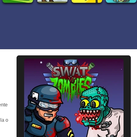
ente
la o