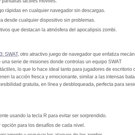
pantallas táctiles móviles.
go rápidas en cualquier navegador sin descargas.
a desde cualquier dispositivo sin problemas.
ctivos que destacan la atmósfera del apocalipsis zombi.
 3: SWAT
, otro atractivo juego de navegador que enfatiza mecán
ce una serie de misiones donde controlas un equipo SWAT
ctiles, lo que lo hace ideal tanto para jugadores de escritorio
nen la acción fresca y emocionante, similar a las intensas bata
bilidad gratuita, en línea y desbloqueada, perfecta para ses
te usando la tecla R para evitar ser sorprendido.
 opción para los desafíos de cada nivel.
égicamente y esquivar los ataques de los zombis.