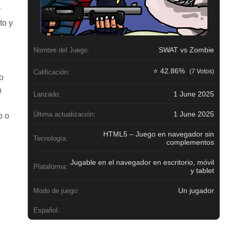
r
to y
SWAT vs Zombie
Nombre del Juego:
⭐ 42.86%
(7 Votos)
Calificación:
o
n
1 June 2025
Lanzado:
1 June 2025
Última actualización:
o o
HTML5 – Juego en navegador sin
Tecnología:
complementos
Jugable en el navegador en escritorio, móvil
Plataforma:
y tablet
Un jugador
Modo de juego:
Español: