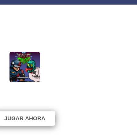
SWAT vs Zombie
⭐ 42.86% (7 Votos)
JUGAR AHORA