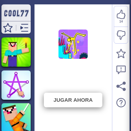
14
No Pain No Gain -
Ragdoll Sandbox
⭐ 73.68% (19 Votos)
JUGAR AHORA