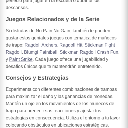
perfecto para jugar en la escuela o durante los
descansos.
Juegos Relacionados y de la Serie
Si disfrutas de No Pain No Gain, también te pueden
gustar estos geniales juegos con temática de muñecos
de trapo:
Ragdoll Archers
,
Ragdoll Hit
,
Stickman Fight
Ragdoll
,
Blumgi Paintball
,
Stickman Ragdoll Crash Fun
,
y
Paint Strike
. Cada juego ofrece una jugabilidad y
desafíos únicos que te mantendrán entretenido.
Consejos y Estrategias
Experimenta con diferentes combinaciones de trampas
para maximizar el daño y las ganancias de monedas.
Mantén un ojo en los movimientos de los muñecos de
trapo para predecir sus reacciones y ajustar tus
estrategias en consecuencia. Utiliza el entorno a tu favor
colocando obstáculos en ubicaciones estratégicas.