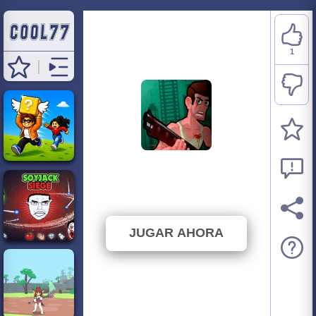
1
Stupid Zombies 2
⭐ 100% (1 Votos)
JUGAR AHORA