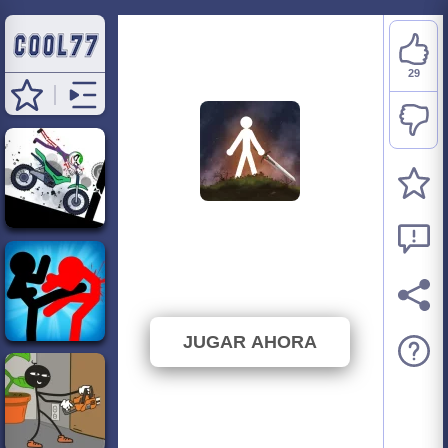
29
Stickman Weapon
Master
⭐ 72.5% (40 Votos)
JUGAR AHORA