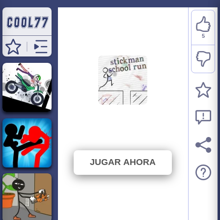
5
Stickman School Run
⭐ 83.33% (6 Votos)
JUGAR AHORA