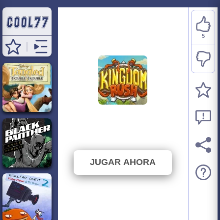
5
Kingdom Rush
⭐ 100% (5 Votos)
JUGAR AHORA