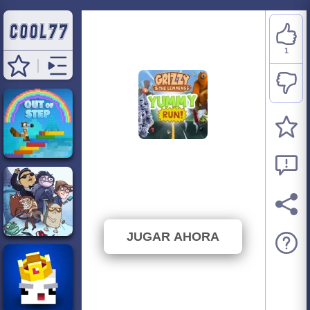
1
Grizzy & The Lemmings:
Yummy Run
⭐ 100% (1 Votos)
JUGAR AHORA