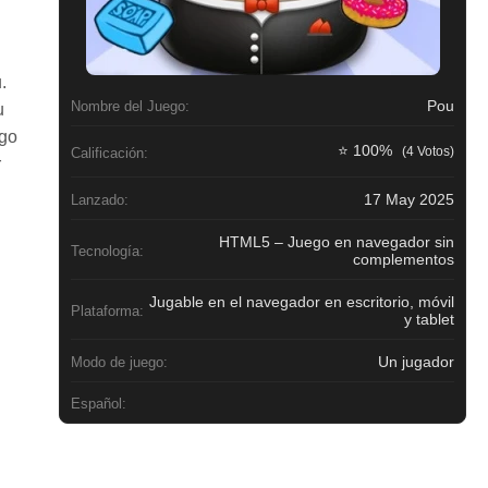
.
Pou
Nombre del Juego:
u
ego
⭐ 100%
(4 Votos)
Calificación:
r
17 May 2025
Lanzado:
HTML5 – Juego en navegador sin
Tecnología:
complementos
Jugable en el navegador en escritorio, móvil
Plataforma:
y tablet
Un jugador
Modo de juego:
Español: