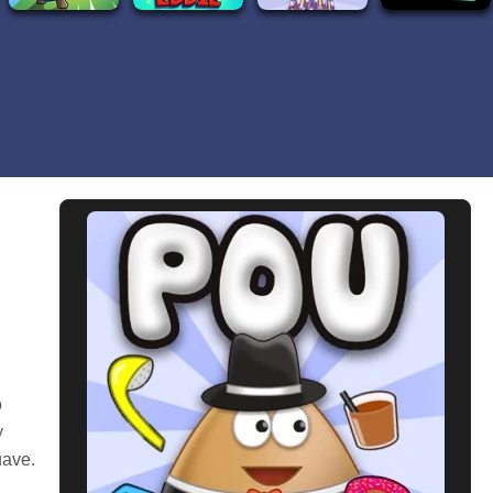
o
y
uave.