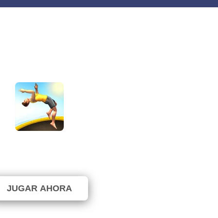
Flip Master
⭐ 80% (10 Votos)
JUGAR AHORA