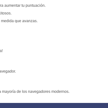
ara aumentar tu puntuación.
itosos.
 a medida que avanzas.
a!
avegador.
 la mayoría de los navegadores modernos.