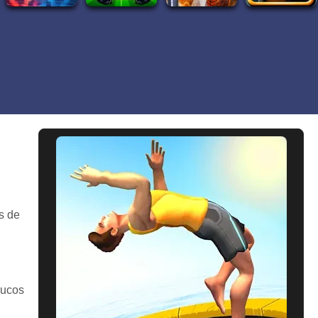
es de
rucos