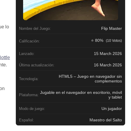
ue lo
Flip Master
Nombre del Juego:
⭐ 80%
(10 Votos)
Calificación:
15 March 2026
Lanzado:
ottle
nte.
16 March 2026
Última actualización:
HTML5 – Juego en navegador sin
Tecnología:
complementos
con
Jugable en el navegador en escritorio, móvil
Plataforma:
y tablet
Un jugador
Modo de juego:
Maestro del Salto
Español: