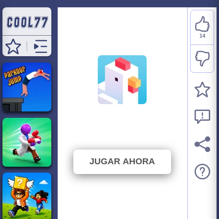
14
Crossy Road
⭐ 87.5% (16 Votos)
JUGAR AHORA