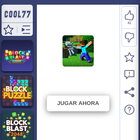
41
Block World
⭐ 69.49% (59 Votos)
JUGAR AHORA