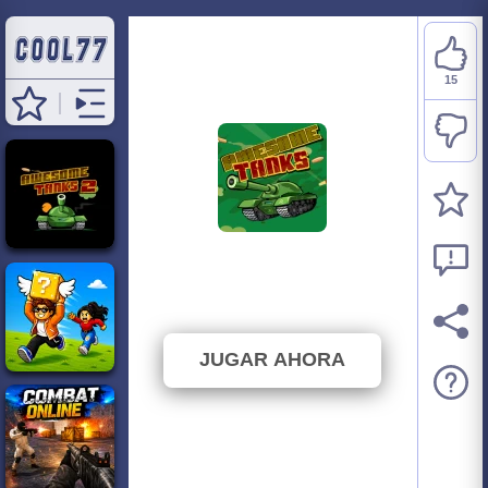
15
Awesome Tanks
⭐ 83.33% (18 Votos)
JUGAR AHORA