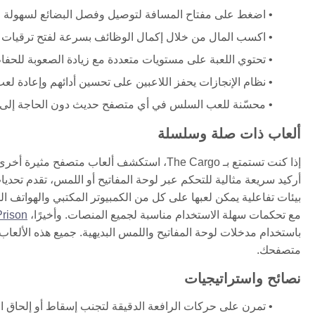
اضغط على مفتاح المسافة لتوصيل وفصل البضائع لسهولة ال
اكسب المال من خلال إكمال الوظائف بسرعة لفتح ترقيات ت
تحتوي اللعبة على مستويات متعددة مع زيادة الصعوبة للحفاظ
نظام الإنجازات يحفز اللاعبين على تحسين أدائهم وإعادة لع
محسّنة للعب السلس في أي متصفح حديث دون الحاجة إلى ت
ألعاب ذات صلة وسلسلة
إذا كنت تستمتع بـ The Cargo، استكشف ألعاب متصفح مثيرة أخرى تقدم آليات فريدة وتحكمات ممتعة.
أركيد سريعة مثالية للتحكم عبر لوحة المفاتيح أو اللمس، تقدم تحد
بيئات تفاعلية يمكن لعبها على كل من الكمبيوتر المكتبي والهواتف ا
مع تحكمات سهلة الاستخدام مناسبة لجميع المنصات. وأخيرًا،
Prison
باستخدام مدخلات لوحة المفاتيح واللمس البديهية. جميع هذه الألعاب
متصفحك.
نصائح واستراتيجيات
تمرن على حركات الرافعة الدقيقة لتجنب إسقاط أو إلحاق ال