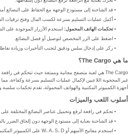
تحرك بعناية مع الرافعة لرفع البضائع دون إسقاطها.
قد الشاحنة إلى مستودع الوجهة مع الحفاظ على البضائع آمن
أكمل عمليات التسليم بسرعة لكسب المال وفتح ترقيات الش
تحكمات الهاتف المحمول:
استخدم الأزرار الموجودة على الش
اضغط على الزر المخصص لتوصيل أو فصل البضائع.
ركز على إدخال سلس ودقيق لتجنب التأخيرات وزيادة نقاطك
ما هي The Cargo؟
The Cargo هي لعبة متصفح مجانية وممتعة حيث تتحكم في راف
غير المحجوبة اللاعبين لإكمال عمليات التسليم بسرعة وكفاءة، مم
أجهزة الكمبيوتر المكتبية والهواتف المحمولة، تقدم تحكمات سلسة و
أسلوب اللعب والميزات
تحكم في رافعة لرفع وتحميل عناصر البضائع المختلفة على 
قد الشاحنة بعناية إلى مستودع الوجهة دون إلحاق الضرر بال
استخدم مفاتيح الأسهم أو W، A، S، D على الكمبيوتر المكتبي، أو الأزرار التفاعلية على الشاشة على الأجهزة المحمولة.