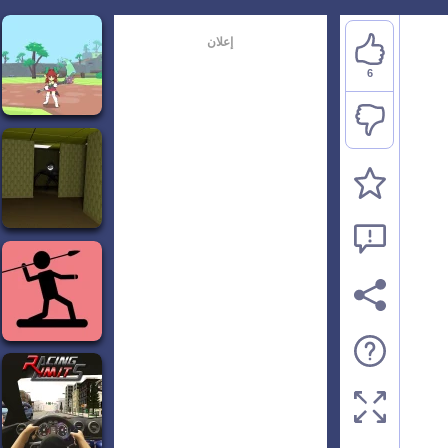
إعلان
6