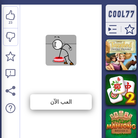
23
Escaping the Prison
⭐ 92% (25 الأصوات)
العب الآن