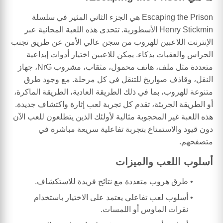
Escaping the Prison هي الجزء الثاني المثير في سلسلة
Henry Stickmin الأسطورية. تتحدى هذه اللعبة المجانية عبر
الإنترنت اللاعبين للهروب من سجن عالي الأمن عن طريق تجنب
الحراس والعقبات بذكاء. يمكن للاعبين اختيار أدوات إبداعية
متعددة مثل ملف، هاتف محمول، مثقاب، مشروب NrG، جهاز
النقل، وقاذف صواريخ للتنقل في كل مرحلة. مع وجود طرق
متنوعة للهروب، بما في ذلك الطريقة العادية، الطريقة الماكرة،
أو الطريقة الجريئة، تقدم كل تجربة لعب إثارة واكتشاف جديدة.
هذه اللعبة غير المحجوبة مثالية لأولئك الذين يتطلعون للعب الآن
دون قيود والاستمتاع بتجربة تفاعلية سريعة مباشرة في
متصفحهم.
أسلوب اللعب والميزات
طرق هروب متعددة مع نتائج فريدة للاستكشاف.
أسلوب لعب تفاعلي يعتمد على الاختيار باستخدام
نقرات الماوس أو اللمسات.