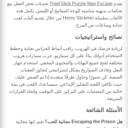
تقدم
Thief Stick Puzzle Man Escape
تحديات تحفز العقل مع
تحكمات بديهية مناسبة للوحة المفاتيح أو اللمس. تكمل هذه
الألعاب سلسلة Henry Stickmin من خلال تقديم آليات لعب
جذابة وساعات من المرح.
نصائح واستراتيجيات
لزيادة فرصك في الهروب، راقب أنماط الحراس بعناية وخطط
لاستخدام أدواتك بناءً على كل سيناريو. جرب مسارات هروب
مختلفة لفتح جميع النهايات والمحتوى المخفي. استخدم جهاز
النقل وقاذف الصواريخ بشكل استراتيجي لتجاوز العقبات
الصعبة. كن صبورًا وحاول طرقًا متعددة إذا تم القبض عليك،
حيث تكافئ اللعبة التفكير الإبداعي. سيساعدك اللعب في بيئة
خالية من المشتتات على التركيز على التوقيت واتخاذ القرارات
السريعة.
الأسئلة الشائعة
هل Escaping the Prison مجانية للعب؟
نعم، إنها مجانية