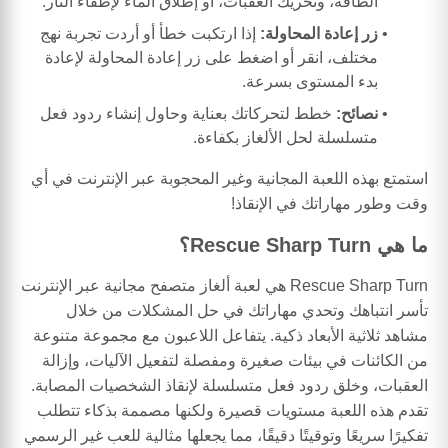
الطاقة، وتحريك العقبات، أو إطلاق الماء لإطفاء النار.
زر إعادة المحاولة:
إذا ارتكبت خطأ أو أردت تجربة نهج
مختلف، انقر أو اضغط على زر إعادة المحاولة لإعادة
بدء المستوى بسرعة.
نصائح:
خطط لتحركاتك بعناية وحاول إنشاء ردود فعل
متسلسلة لحل الألغاز بكفاءة.
استمتع بهذه اللعبة المجانية وغير المحجوبة عبر الإنترنت في أي
وقت وطور مهاراتك في الإنقاذ!
ما هي Rescue Sharp Turn؟
Rescue Sharp Turn هي لعبة ألغاز متصفح مجانية عبر الإنترنت
تأسر انتباهك وتحدي مهاراتك في حل المشكلات من خلال
مشاهد ثلاثية الأبعاد ذكية. يتفاعل اللاعبون مع مجموعة متنوعة
من الكائنات في بيئات صغيرة ومفصلة لتفعيل الآليات، وإزالة
العقبات، وخلق ردود فعل متسلسلة لإنقاذ الشخصيات المصابة.
تقدم هذه اللعبة مستويات قصيرة ولكنها مصممة بذكاء تتطلب
تفكيرًا سريعًا وتوقيتًا دقيقًا، مما يجعلها مثالية للعب غير الرسمي