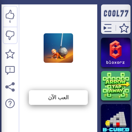
6
Rescue Sharp Turn
⭐ 33.33% (18 الأصوات)
العب الآن