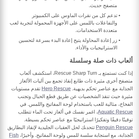
متصفح حديث.
تدعم كل من نقرات الماوس على الكمبيوتر
والتفاعلات باللمس على الأجهزة المحمولة لتجربة لعب
متعددة الاستخدامات.
زر إعادة المحاولة يتيح إعادة البدء بسرعة لتحسين
الاستراتيجيات والأداء.
ألعاب ذات صلة وسلسلة
إذا كنت تستمتع بـ Rescue Sharp Turn، استكشف ألعاب
متصفح أخرى مثيرة ذات طابع إنقاذ تجمع بين آليات الألغاز
الجذابة مع عناصر تحكم بديهية.
Hero Rescue
تقدم مستويات
مثيرة حيث تنقذ الشخصيات عن طريق قطع الحبال وتجنب
الفخاخ، مثالية للعب باستخدام لوحة المفاتيح واللمس. في
Aquatic Rescue
، اغمر نفسك في ألغاز تحت الماء تتطلب
توقيتًا دقيقًا وتفكيرًا استراتيجيًا مع عناصر تحكم بسيطة.
Penguin Rescue
تتحدىك لحل العقبات الجليدية لإنقاذ البطاريق
الجذابة، مع استجابة سلسة للمس ولوحة المفاتيح. وأخيرًا،
Fish