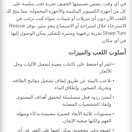
في أي وقت. يضمن تصميمها الخفيف تجربة لعب سلسة على
كل من أجهزة الكمبيوتر المكتبية والأجهزة المحمولة، مما يتيح لك
اللعب الآن دون أي تنزيلات أو تثبيتات. سواء كنت ترغب في
الاسترخاء خلال استراحة أو الاستمتاع بتحدٍ مثير، توفر Rescue
Sharp Turn تجربة ترفيهية ومثيرة للتفكير يمكن الوصول إليها
في أي مكان.
أسلوب اللعب والميزات
انقر أو اضغط على كائنات معينة لتفعيل الآليات وحل
الألغاز.
تلاعب بالبيئة عن طريق إيقاف تشغيل مفاتيح الطاقة،
وتحريك الصخور، وإطلاق الماء.
أنشئ ردود فعل متسلسلة لتحقيق أهداف المستوى
وإنقاذ الشخصيات المصابة.
مستويات ثلاثية الأبعاد قصيرة مصممة بذكاء وسهلة
الفهم ولكنها صعبة الإتقان.
خفيفة وغير محجوبة، يمكن لعبها على الفور في أي