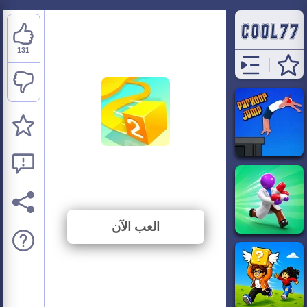
131
Paper.io 2
⭐ 79.88% (164 الأصوات)
العب الآن