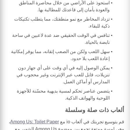
استحوذ على الأراضي من خلال محاصرة المناطق
والعودة بأمان إلى قاعدتك للمطالبة بها.
تزداد المخاطر مع نمو منطقتك، مما يتطلب تكتيكات
ذكية للبقاء.
تنافس في الوقت الحقيقي ضد عدة لاعبين في ساحة
نابضة بالحياة.
سهل اللعب ولكن من الصعب إتقانه، مما يوفر إمكانية
إعادة اللعب بلا حدود.
يمكن الوصول إليه في أي وقت على أي جهاز دون
تنزيلات، قابل للعب عبر الإنترنت وغير محجوب في
المدارس أو أماكن العمل.
يتضمن عناصر تحكم لمسية بديهية محسّنة للأجهزة
اللوحية والهواتف الذكية.
ألعاب ذات صلة وسلسلة
قم بتوسيع تجربتك في ألعاب io مع
Among Us: Toilet Paper
،
وهي لمسة ممتعة تجمع بين موضوع Among Us الشهير مع