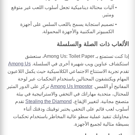
آليات محتالة ديناميكية تجعل أسلوب اللعب غير متوقع
ومثير.
تصميم استجابة يسمح باللعب السلس على أجهزة
الكمبيوتر المكتبية والأجهزة المحمولة.
الألعاب ذات الصلة والسلسلة
إذا كنت تستمتع بـ Among Us: Toilet Paper، ستعشق
استكشاف عناوين ويب شهيرة أخرى في السلسلة.
Among Us
تقدم تجربة الاستنتاج الاجتماعي الكلاسيكية حيث يكمل اللاعبون
المهام ويكتشفون المحتالين باستخدام التحكمات عبر لوحة
المفاتيح أو اللمس.
Among Us Impostor
تركز على الدور المثير
للمحتال، متحدية مهاراتك في التخفي والاستراتيجية في بيئة
متصفح مجانية. لتغيير الإيقاع،
Stealing the Diamond
تقدم
أسلوب لعب قائم على التخفي يختبر توقيتك ودقتك أثناء
محاولتك تنفيذ عملية سطو عالية المخاطر باستخدام تحكمات
بسيطة مثالية لجميع الأجهزة.