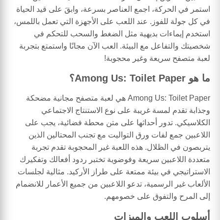
استمر في الحركة، اجمع العناصر بسرعة، وابقَ على قيد الحياة
في كل جولة للفوز. عند اللعب على الأجهزة التي تعمل باللمس،
استخدم إيماءات بديهية مثل الضغط والسحب للتحكم في
شخصيتك والتفاعل مع البيئة. العب الآن مجانًا واستمتع بتجربة
لعبة متصفح سريعة وغير محجوبة!
ما هو Among Us: Toilet Paper؟
Among Us: Toilet Paper هي لعبة متصفح مجانية مضحكة
وجذابة تقدم لمسة غريبة على نوع الاستنتاج الاجتماعي
الكلاسيكي. تدور أحداثها على متن محطة فضائية، يجب على
اللاعبين جمع لفات ورق التواليت مع تجنب المحتالين الذين
يتربصون في الظلال. هذه اللعبة غير المحجوبة تقدم تجربة
متعددة اللاعبين سريعة وفوضوية تختبر ردود أفعالك وتفكيرك
الاستراتيجي في بيئة ممتعة على طراز الأركيد. مثالية لجلسات
الألعاب غير الرسمية، تدعو اللاعبين من جميع الأعمار للانضمام
إلى المرح والتفوق على خصومهم.
أسلوب اللعب والميزات