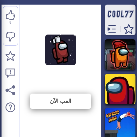
5
Among Us: Toilet Paper
⭐ 71.43% (7 الأصوات)
العب الآن