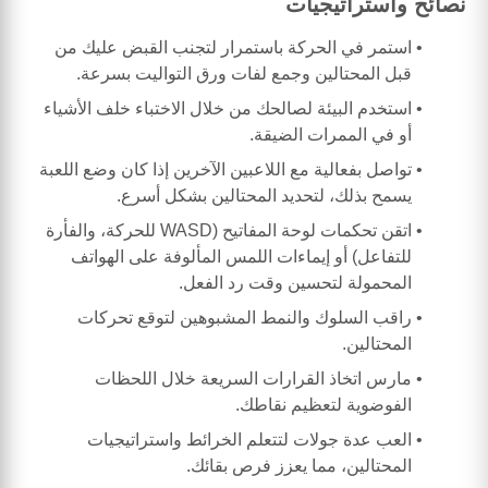
نصائح واستراتيجيات
استمر في الحركة باستمرار لتجنب القبض عليك من
قبل المحتالين وجمع لفات ورق التواليت بسرعة.
استخدم البيئة لصالحك من خلال الاختباء خلف الأشياء
أو في الممرات الضيقة.
تواصل بفعالية مع اللاعبين الآخرين إذا كان وضع اللعبة
يسمح بذلك، لتحديد المحتالين بشكل أسرع.
اتقن تحكمات لوحة المفاتيح (WASD للحركة، والفأرة
للتفاعل) أو إيماءات اللمس المألوفة على الهواتف
المحمولة لتحسين وقت رد الفعل.
راقب السلوك والنمط المشبوهين لتوقع تحركات
المحتالين.
مارس اتخاذ القرارات السريعة خلال اللحظات
الفوضوية لتعظيم نقاطك.
العب عدة جولات لتتعلم الخرائط واستراتيجيات
المحتالين، مما يعزز فرص بقائك.