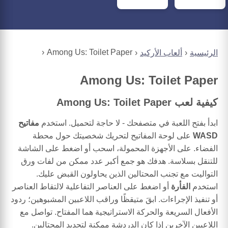
Among Us: Toilet Paper
الرئيسية
ألعاب الأركيد
Among Us: Toilet Paper
كيفية لعب Among Us: Toilet Paper
ابدأ بفتح اللعبة في متصفحك - لا حاجة لتحميل. استخدم
مفاتيح
WASD
على لوحة المفاتيح لتحريك شخصيتك حول محطة
الفضاء. على الأجهزة المحمولة، اسحب أو اضغط على الشاشة
للتنقل بسلاسة. هدفك هو جمع أكبر عدد ممكن من لفات ورق
التواليت مع تجنب المحتالين الذين يحاولون القبض عليك.
استخدم
الفأرة
أو اضغط على العناصر التفاعلية لالتقاط العناصر
أو تنفيذ الإجراءات. ابقَ متيقظًا وراقب اللاعبين المشبوهين؛ ردود
الأفعال السريعة والحركة الاستراتيجية هما المفتاح. تواصل مع
اللاعبين الآخرين إذا كان الدردشة ممكنة لتحديد المحتالين.