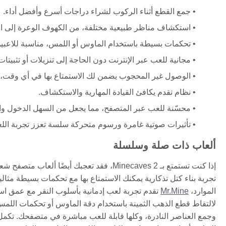
جمع القطع أثناء الركوب لشراء دراجات أسرع وأفضل أداء.
استكشاف مناظر طبيعية مختلفة، من الكهوف الوعرة إلى ال
تحكمات بسيطة باستخدام الماوس أو اللمس، مناسبة للاعبين 
مجانية للعب عبر الإنترنت دون الحاجة إلى تنزيلات أو تثبيتات
الوصول غير المحجوب يضمن لك الاستمتاع بها في أي وقت،
نظام تقدم يكافئ القيادة المهارية والاستكشاف.
محسّنة للعب عبر المتصفح، مما يجعل من السهل الدخول وا
تأثيرات صوتية غامرة ورسوم متحركة سلسة تعزز تجربة الل
ألعاب ذات صلة وسلسلة
إذا كنت تستمتع بـ Minecaves 2، فقد تعجبك أيضًا ألعاب متصفح شعبية أخرى تقدم آليات فريدة وتجربة لعب جذابة.
تجربة بناء كتل تذكارية يمكنك الاستمتاع بها مع تحكمات بسيطة مثالي
الموارد،
Mr.Mine
تقدم تجربة لعب إدمانية بأسلوب النقر مع عمق است
لالتقاط قطع الذهب الثمينة باستخدام دقة الماوس أو تحكمات اللمس.