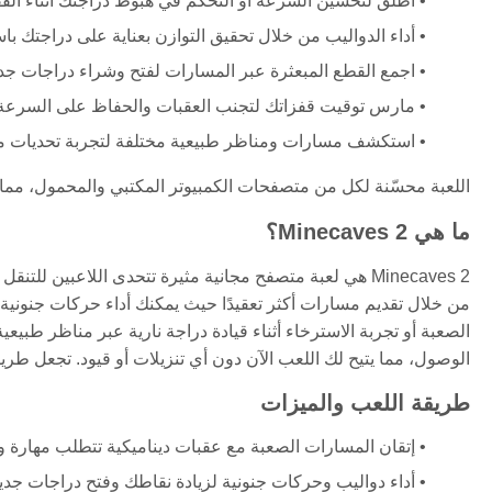
أطلق لتحسين السرعة أو التحكم في هبوط دراجتك أثناء الق
أداء الدواليب من خلال تحقيق التوازن بعناية على دراجتك با
اجمع القطع المبعثرة عبر المسارات لفتح وشراء دراجات جدي
مارس توقيت قفزاتك لتجنب العقبات والحفاظ على السرعة
استكشف مسارات ومناظر طبيعية مختلفة لتجربة تحديات مت
اللعبة محسّنة لكل من متصفحات الكمبيوتر المكتبي والمحمول، مما 
ما هي Minecaves 2؟
Minecaves 2 هي لعبة متصفح مجانية مثيرة تتحدى اللاعبين 
من خلال تقديم مسارات أكثر تعقيدًا حيث يمكنك أداء حركات جنونية
الوصول، مما يتيح لك اللعب الآن دون أي تنزيلات أو قيود. تجعل طريقة 
طريقة اللعب والميزات
إتقان المسارات الصعبة مع عقبات ديناميكية تتطلب مهارة و
أداء دواليب وحركات جنونية لزيادة نقاطك وفتح دراجات جدي