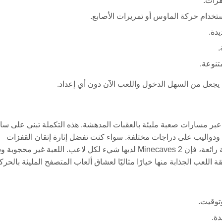
فزات.
ستخدام حركة الماوس أو تمريرات الأصابع.
دة.
.
نوعة.
يجعل من السهل الدخول واللعب الآن دون أي إعداد.
للتنقل عبر مسارات صعبة مليئة بالعقبات المدهشة. هذه التكملة تبني على ساب
 ودواليب على دراجات مختلفة. سواء كنت تفضل إثارة إتقان القفزات
الصعبة أو تجربة الاسترخاء أثناء قيادة دراجة نارية عبر مناظر طبيعية رائعة، فإن Minecaves 2 لديها شيء لكل لاعب. اللعبة غير
اللعب الجذابة منها خيارًا مثاليًا لعشاق ألعاب المتصفح المليئة بالحرك
توقيت.
دة.