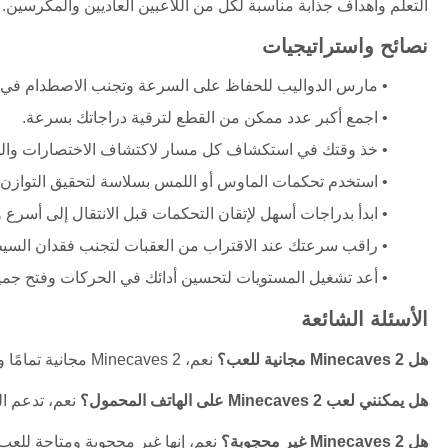
التعلم وأهداف جذابة مناسبة لكل من اللاعبين العاديين والمكرسين.
نصائح واستراتيجيات
مارس الدواليب للحفاظ على السرعة وتجنب الاصطدام في ا
اجمع أكبر عدد ممكن من القطع لترقية دراجاتك بسرعة.
خذ وقتك في استكشاف كل مسار لاكتشاف الاختصارات والم
استخدم تحكمات الماوس أو اللمس بسلاسة لتحقيق التوازن ع
ابدأ بدراجات أسهل لإتقان التحكمات قبل الانتقال إلى أسرع وأك
راقب سرعتك عند الاقتراب من العقبات لتجنب فقدان السي
أعد تشغيل المستويات لتحسين أدائك في الحركات وفتح جميع
الأسئلة الشائعة
هل Minecaves 2 مجانية للعب؟
نعم، Minecaves 2 مجانية تمامًا ومتاحة على الإنترنت.
هل يمكنني لعب Minecaves 2 على الهاتف المحمول؟
نعم، تدعم ال
هل Minecaves 2 غير محجوبة؟
نعم، إنها غير محجوبة ومتاحة للعب