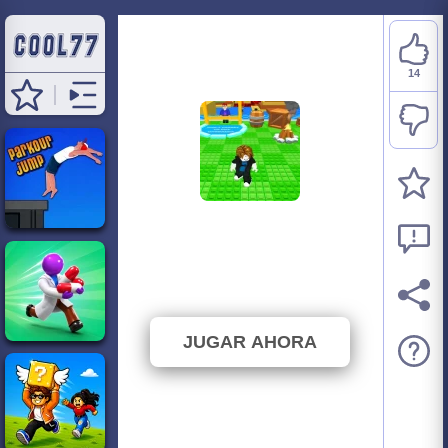
14
Survive Lava for
Brainrots
⭐ 70% (20 Votos)
JUGAR AHORA