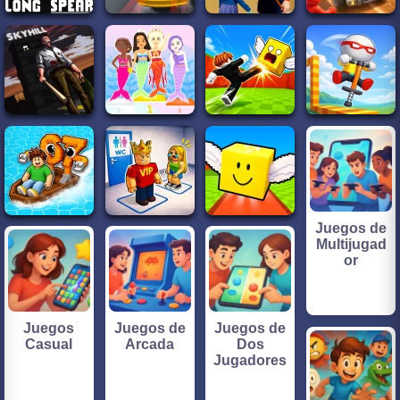
Juegos de
Multijugad
or
Juegos
Juegos de
Juegos de
Casual
Arcada
Dos
Jugadores