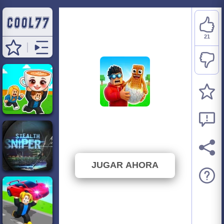
21
Steal Brainrot Eggs
⭐ 87.5% (24 Votos)
JUGAR AHORA