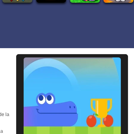
de la
la