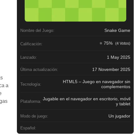
Snake Game
Nombre del Juego:
⭐ 75%
(4 Votos)
Calificación:
1 May 2025
Lanzado:
17 November 2025
Última actualización:
as
HTML5 – Juego en navegador sin
Tecnología:
ca a
complementos
e
Jugable en el navegador en escritorio, móvil
rgas
Plataforma:
y tablet
Un jugador
Modo de juego:
Español: