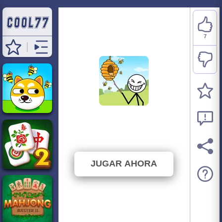
7
Save the Bees
⭐ 87.5% (8 Votos)
JUGAR AHORA