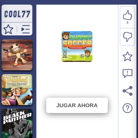
6
Puppet Soccer
Challenge
⭐ 100% (6 Votos)
JUGAR AHORA