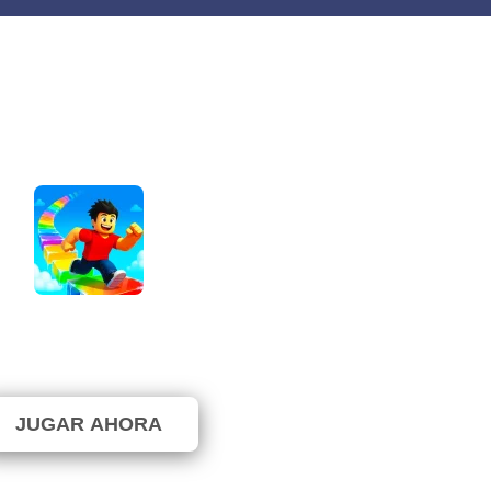
bby Rainbow Tower
⭐ 59.52% (42 Votos)
JUGAR AHORA